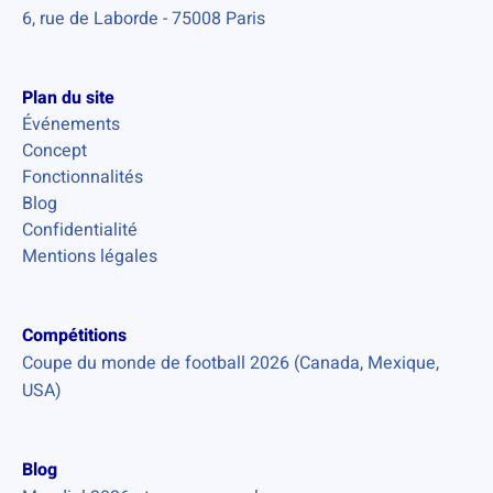
6, rue de Laborde - 75008 Paris
Plan du site
Événements
Concept
Fonctionnalités
Blog
Confidentialité
Mentions légales
Compétitions
Coupe du monde de football 2026 (Canada, Mexique,
USA)
Blog